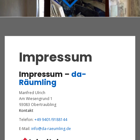
Impressum
Impressum –
da-
Räumling
Manfred Ulrich
Am Wiesengrund 1
93083 Obertraubling
Kontakt
Telefon:
+49 9401/9188144
E-Mail:
info@da-raeumling.de